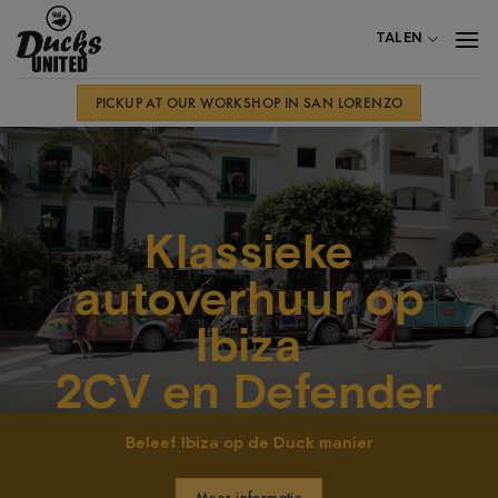
Overslaan
TALEN
PICKUP AT OUR WORKSHOP IN SAN LORENZO
Klassieke
autoverhuur op
Ibiza
2CV en Defender
Beleef Ibiza op de Duck manier
Meer informatie