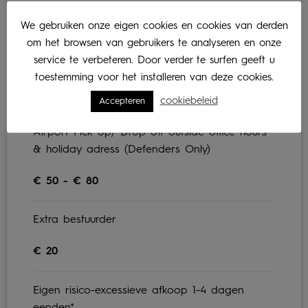
Airport Pick-up/drop off between 8am – 5pm
We gebruiken onze eigen cookies en cookies van derden
(Defenders Only)
om het browsen van gebruikers te analyseren en onze
service te verbeteren. Door verder te surfen geeft u
Free
toestemming voor het installeren van deze cookies.
€ 50 per trip
cookiebeleid
Accepteren
Airport Pick Up/ Drop off outside office hours
& holiday adress (Defenders Only)
€ 50 - € 80
Extra bestuurder
€ 20
Eigen risico-excessieve afkoop 1-4 dagen