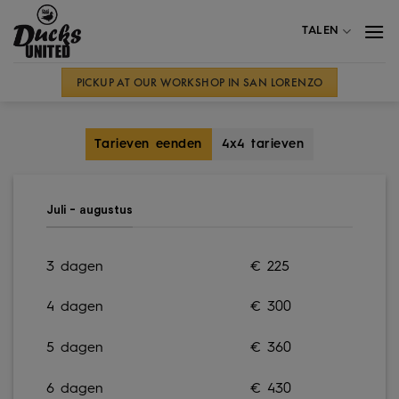
Overslaan
TALEN
PICKUP AT OUR WORKSHOP IN SAN LORENZO
Tarieven eenden
4x4 tarieven
Juli - augustus
3 dagen
€ 225
4 dagen
€ 300
5 dagen
€ 360
6 dagen
€ 430